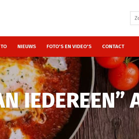
ITO
NIEUWS
FOTO'S EN VIDEO'S
CONTACT
N IEDEREEN” A