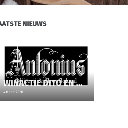
AATSTE NIEUWS
WINACTIE DITO EN ANTONIUS SLIJTERIJ & PROEFLOKAAL
4 maart 2026